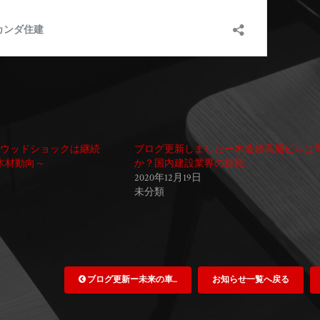
ウッドショックは継続
ブログ更新しましたー木造超高層ビルは
木材動向～
か？国内建設業界の挑戦
2020年12月19日
未分類
ブログ更新ー未来の車...
お知らせ一覧へ戻る