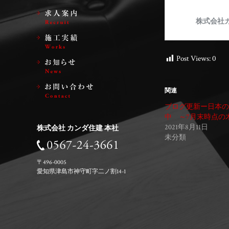
Post Views:
0
関連
ブログ更新ー日本の
中 ～7月末時点の
2021年8月11日
株式会社 カンダ住建 本社
未分類
〒496-0005
愛知県津島市神守町字二ノ割14-1