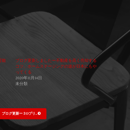
可能
ブログ更新しましたー不動産を高く売却する
コツ、ホームステージングの波が日本にもや
ってくる
2020年11月14日
未分類
ブログ更新ー３Dプリ...