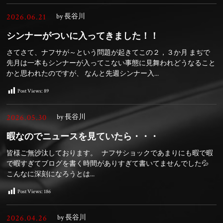
2026.06.21
by 長谷川
シンナーがついに入ってきました！！
さてさて、ナフサが～という問題が起きてこの２，３か月 まぢで
先月は一本もシンナーが入ってこない事態に見舞われどうなること
かと思われたのですが、 なんと先週シンナー入...
Post Views:
89
2026.05.30
by 長谷川
暇なのでニュースを見ていたら・・・
皆様ご無沙汰しております。 ナフサショックであまりにも暇で暇
で暇すぎてブログを書く時間がありすぎて書いてませんでした💦
こんなに深刻になろうとは...
Post Views:
186
2026.04.26
by 長谷川