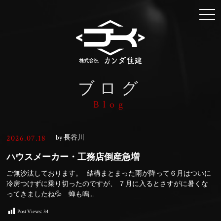
togg
navi
ブログ
Blog
2026.07.18
by 長谷川
ハウスメーカー・工務店倒産急増
ご無沙汰しております。 結構まとまった雨が降って６月はついに
冷房つけずに乗り切ったのですが、 ７月に入るとさすがに暑くな
ってきましたね💦 蝉も鳴...
Post Views:
34