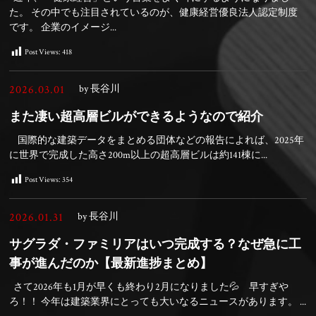
た。 その中でも注目されているのが、健康経営優良法人認定制度
です。 企業のイメージ...
Post Views:
418
2026.03.01
by 長谷川
また凄い超高層ビルができるようなので紹介
国際的な建築データをまとめる団体などの報告によれば、2025年
に世界で完成した高さ200m以上の超高層ビルは約141棟に...
Post Views:
354
2026.01.31
by 長谷川
サグラダ・ファミリアはいつ完成する？なぜ急に工
事が進んだのか【最新進捗まとめ】
さて2026年も1月が早くも終わり2月になりました💦 早すぎや
ろ！！ 今年は建築業界にとっても大いなるニュースがあります。 ...