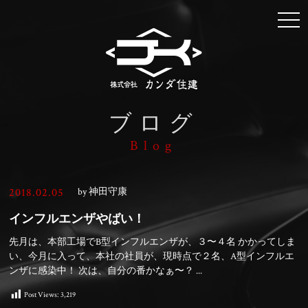
togg
navi
ブログ
Blog
2018.02.05
by 神田守康
インフルエンザやばい！
先月は、本部工場でB型インフルエンザが、３〜４名 かかってしま
い、今月に入って、本社の社員が、現時点で２名、A型インフルエ
ンザに感染中！ 次は、自分の番かなぁ〜？ ...
Post Views:
3,219