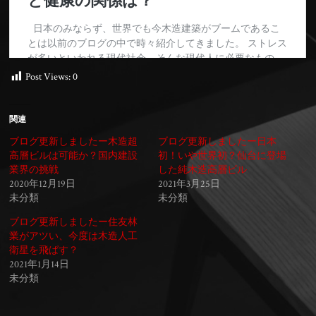
Post Views:
0
関連
ブログ更新しましたー木造超
ブログ更新しましたー日本
高層ビルは可能か？国内建設
初！いや世界初？仙台に登場
業界の挑戦
した純木造高層ビル
2020年12月19日
2021年3月25日
未分類
未分類
ブログ更新しましたー住友林
業がアツい、今度は木造人工
衛星を飛ばす？
2021年1月14日
未分類