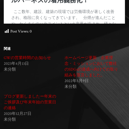
Post Views:
0
関連
GWの営業時間のお知らせ
ホームページ更新 企業理
2023年4月13日
念・ミッションにおいて弊社
未分類
のSDGsの達成へ向けての取り
組みを宣言しました。
2022年5月9日
未分類
ブログ更新しましたー年末の
ご挨拶及び年末年始の営業日
の連絡
2020年12月27日
未分類